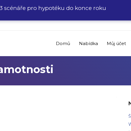
3 scénáře pro hypotéku do konce roku
Domů
Nabídka
Můj účet
ramotnosti
Š
W