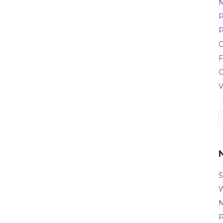
N
P
P
C
F
G
V
Š
W
N
P