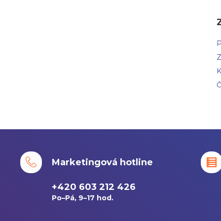
P
Z
K
Č
Marketingová hotline
+420 603 212 426
Po–Pá, 9–17 hod.