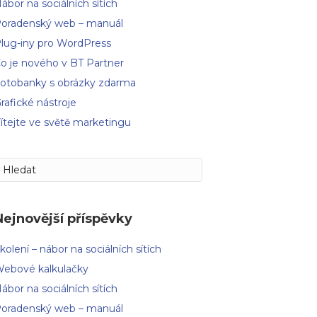
ábor na sociálních sítích
oradenský web – manuál
lug-iny pro WordPress
o je nového v BT Partner
otobanky s obrázky zdarma
rafické nástroje
ítejte ve světě marketingu
Nejnovější příspěvky
kolení – nábor na sociálních sítích
ebové kalkulačky
ábor na sociálních sítích
oradenský web – manuál