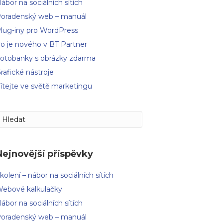
ábor na sociálních sítích
oradenský web – manuál
lug-iny pro WordPress
o je nového v BT Partner
otobanky s obrázky zdarma
rafické nástroje
ítejte ve světě marketingu
Nejnovější příspěvky
kolení – nábor na sociálních sítích
ebové kalkulačky
ábor na sociálních sítích
oradenský web – manuál