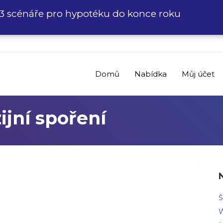
3 scénáře pro hypotéku do konce roku
Domů
Nabídka
Můj účet
jní spoření
Š
W