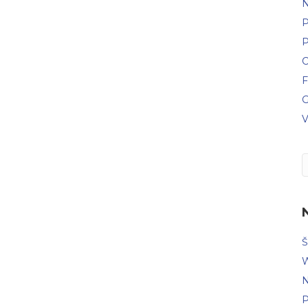
N
P
P
C
F
G
V
Š
W
N
P