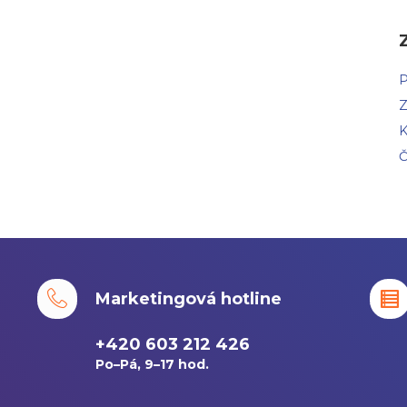
P
Z
K
Č
Marketingová hotline
+420 603 212 426
Po–Pá, 9–17 hod.