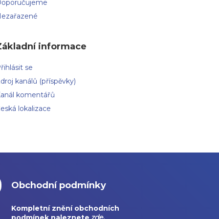
oporučujeme
ezařazené
Základní informace
řihlásit se
droj kanálů (příspěvky)
anál komentářů
eská lokalizace
Obchodní podmínky
Kompletní znění obchodních
podmínek naleznete
zde
.