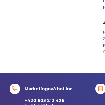
D
N
P
Z
K
Č
Marketingová hotline
+420 603 212 426