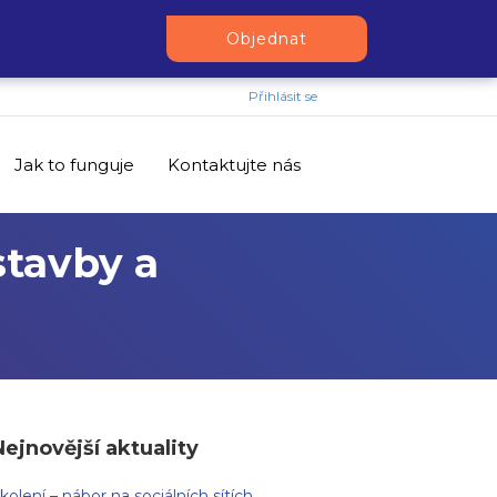
Objednat
Přihlásit se
Jak to funguje
Kontaktujte nás
stavby a
Nejnovější aktuality
kolení – nábor na sociálních sítích