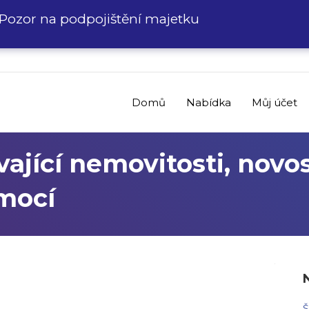
Pozor na podpojištění majetku
Domů
Nabídka
Můj účet
vající nemovitosti, novo
mocí
Š