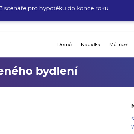
3 scénáře pro hypotéku do konce roku
Domů
Nabídka
Můj účet
eného bydlení
Š
W