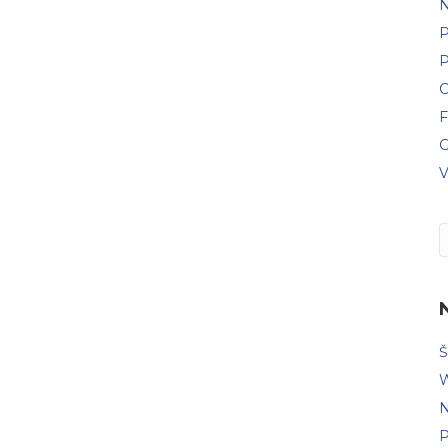
N
P
P
C
F
G
V
Š
W
N
P