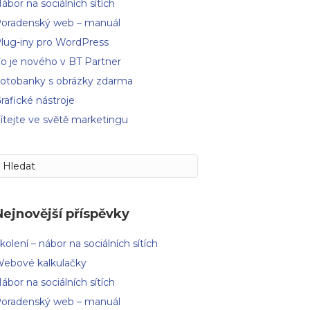
ábor na sociálních sítích
oradenský web – manuál
lug-iny pro WordPress
o je nového v BT Partner
otobanky s obrázky zdarma
rafické nástroje
ítejte ve světě marketingu
Nejnovější příspěvky
kolení – nábor na sociálních sítích
ebové kalkulačky
ábor na sociálních sítích
oradenský web – manuál