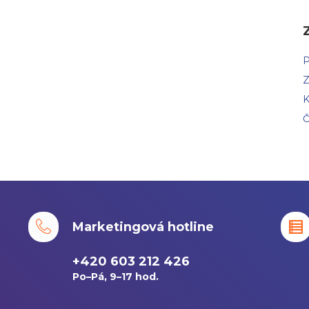
P
Z
K
Č
Marketingová hotline
+420 603 212 426
Po–Pá, 9–17 hod.