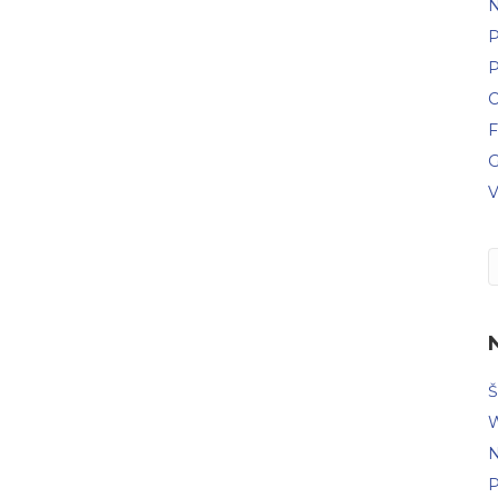
N
P
P
C
F
G
V
Š
W
N
P