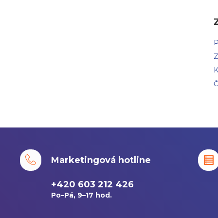
P
Z
K
Č
Marketingová hotline
+420 603 212 426
Po–Pá, 9–17 hod.