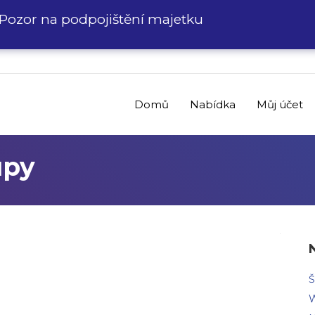
Pozor na podpojištění majetku
Domů
Nabídka
Můj účet
upy
Š
W