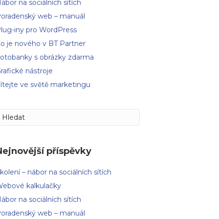
ábor na sociálních sítích
oradenský web – manuál
lug-iny pro WordPress
o je nového v BT Partner
otobanky s obrázky zdarma
rafické nástroje
ítejte ve světě marketingu
Nejnovější příspěvky
kolení – nábor na sociálních sítích
ebové kalkulačky
ábor na sociálních sítích
oradenský web – manuál