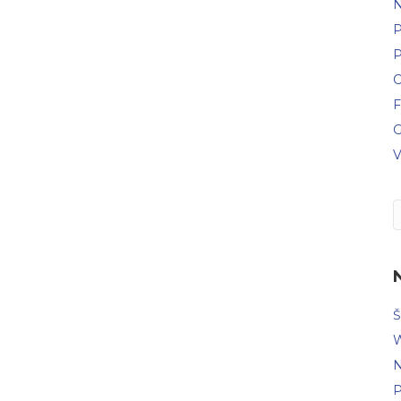
N
P
P
C
F
G
V
Š
W
N
P