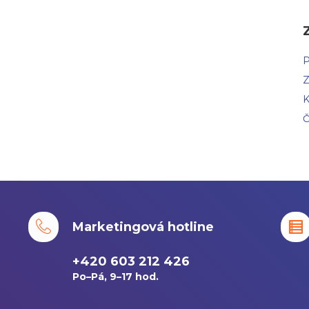
P
Z
K
Č
Marketingová hotline
+420 603 212 426
Po–Pá, 9–17 hod.