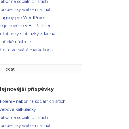
ábor na sociálních sítích
oradenský web – manuál
lug-iny pro WordPress
o je nového v BT Partner
otobanky s obrázky zdarma
rafické nástroje
ítejte ve světě marketingu
Nejnovější příspěvky
kolení – nábor na sociálních sítích
ebové kalkulačky
ábor na sociálních sítích
oradenský web – manuál