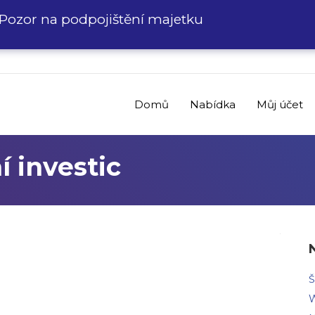
Pozor na podpojištění majetku
Domů
Nabídka
Můj účet
í investic
Š
W