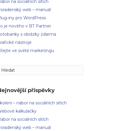
ábor na sociálních sítích
oradenský web – manuál
lug-iny pro WordPress
o je nového v BT Partner
otobanky s obrázky zdarma
rafické nástroje
ítejte ve světě marketingu
Nejnovější příspěvky
kolení – nábor na sociálních sítích
ebové kalkulačky
ábor na sociálních sítích
oradenský web – manuál