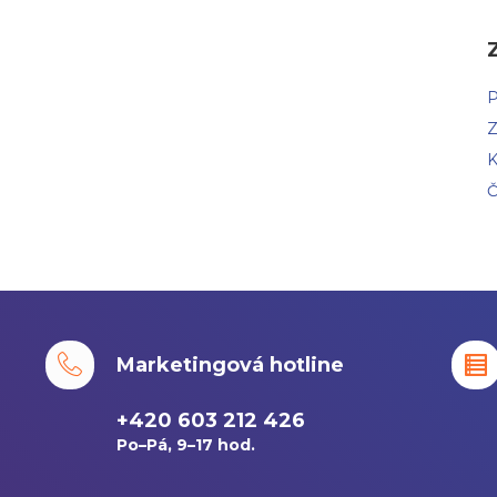
P
Z
K
Č
Marketingová hotline
+420 603 212 426
Po–Pá, 9–17 hod.