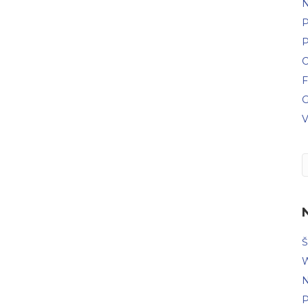
N
P
P
C
F
G
V
Š
W
N
P