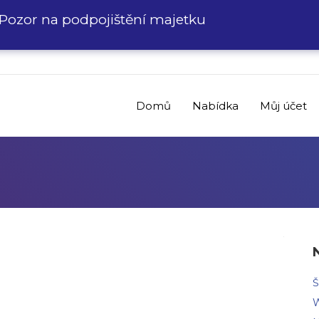
Pozor na podpojištění majetku
Domů
Nabídka
Můj účet
Š
W