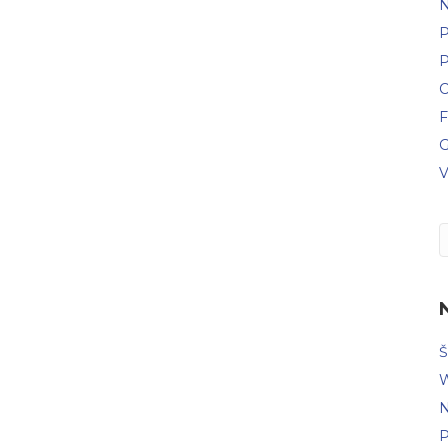
N
P
P
C
F
G
V
Š
W
N
P