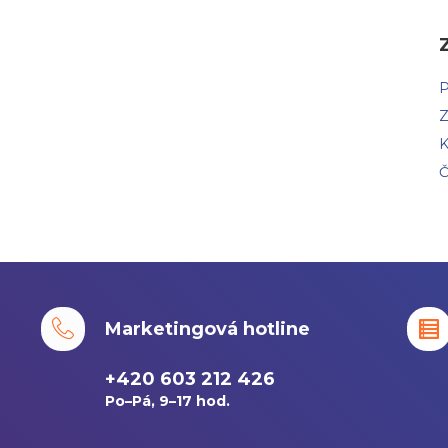
P
Z
K
Č
Marketingová hotline
+420 603 212 426
Po–Pá, 9–17 hod.