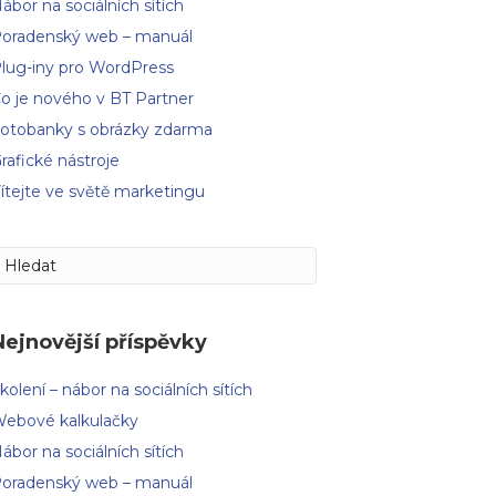
ábor na sociálních sítích
oradenský web – manuál
lug-iny pro WordPress
o je nového v BT Partner
otobanky s obrázky zdarma
rafické nástroje
ítejte ve světě marketingu
Nejnovější příspěvky
kolení – nábor na sociálních sítích
ebové kalkulačky
ábor na sociálních sítích
oradenský web – manuál