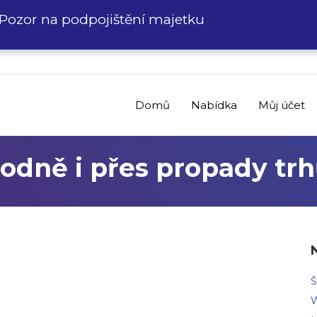
Pozor na podpojištění majetku
Domů
Nabídka
Můj účet
hodně i přes propady trh
Š
W