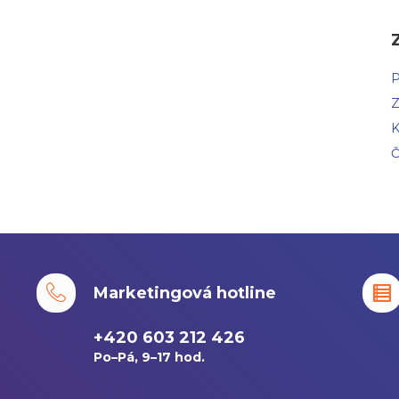
P
Z
K
Č
Marketingová hotline
+420 603 212 426
Po–Pá, 9–17 hod.