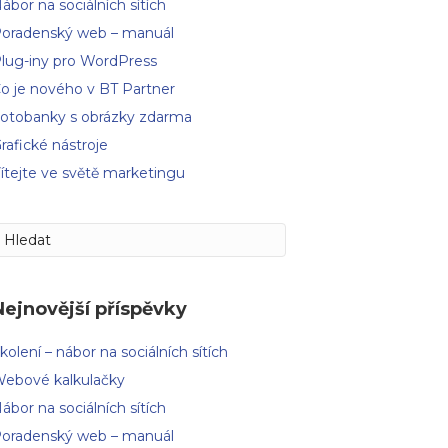
ábor na sociálních sítích
oradenský web – manuál
lug-iny pro WordPress
o je nového v BT Partner
otobanky s obrázky zdarma
rafické nástroje
ítejte ve světě marketingu
Nejnovější příspěvky
kolení – nábor na sociálních sítích
ebové kalkulačky
ábor na sociálních sítích
oradenský web – manuál