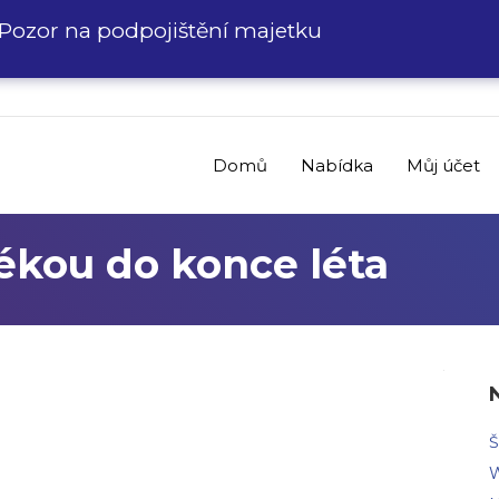
Pozor na podpojištění majetku
Domů
Nabídka
Můj účet
ékou do konce léta
Š
W