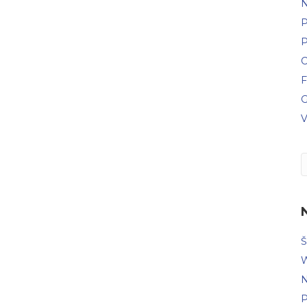
N
P
P
C
F
G
V
Š
W
N
P