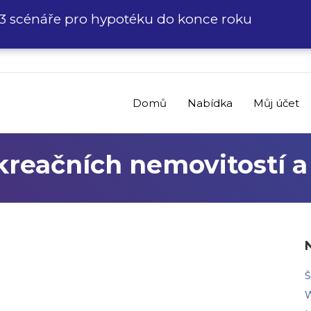
3 scénáře pro hypotéku do konce roku
Domů
Nabídka
Můj účet
reačních nemovitostí a
Š
W