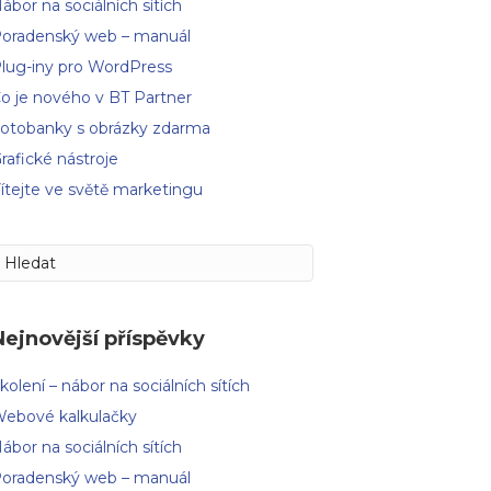
ábor na sociálních sítích
oradenský web – manuál
lug-iny pro WordPress
o je nového v BT Partner
otobanky s obrázky zdarma
rafické nástroje
ítejte ve světě marketingu
Nejnovější příspěvky
kolení – nábor na sociálních sítích
ebové kalkulačky
ábor na sociálních sítích
oradenský web – manuál