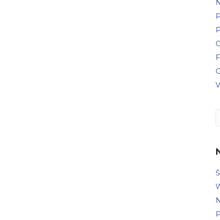
N
P
P
C
F
G
V
Š
W
N
P