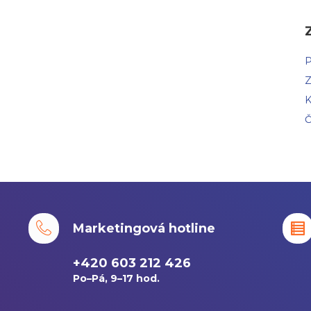
P
Z
K
Č
Marketingová hotline
+420 603 212 426
Po–Pá, 9–17 hod.